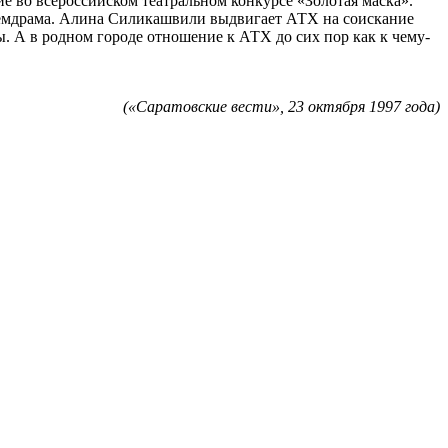
е во всероссийском театральном конкурсе «Золотая маска».
кадемдрама. Алина Силикашвили выдвигает АТХ на соискание
ы. А в родном городе отношение к АТХ до сих пор как к чему-
(«Саратовские вести», 23 октября 1997 года)