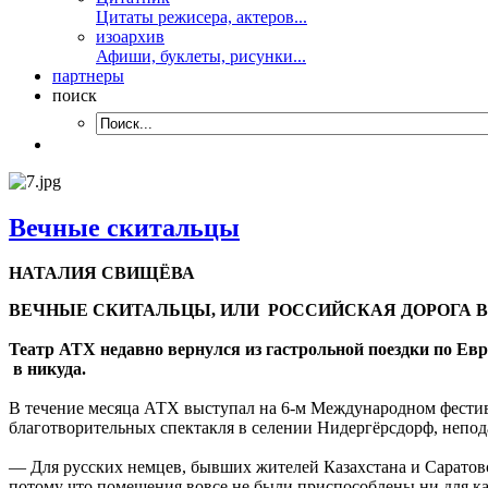
Цитаты режисера, актеров...
изоархив
Афиши, буклеты, рисунки...
партнеры
поиск
Вечные скитальцы
НАТАЛИЯ СВИЩЁВА
ВЕЧНЫЕ СКИТАЛЬЦЫ, ИЛИ РОССИЙСКАЯ ДОРОГА В
Театр АТХ недавно вернулся из гастрольной поездки по Ев
в никуда.
В течение месяца АТХ выступал на 6-м Международном фестивал
благотворительных спектакля в селении Нидергёрсдорф, непод
— Для русских немцев, бывших жителей Казахстана и Саратовс
потому что помещения вовсе не были приспособлены ни для ка