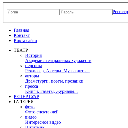
Регист
Главная
Контакт
Карта сайта
ТЕАТР
История
Академия театральных художеств
персоны
Режиссер, Актеры, Музыканты...
авторы
Драматурги, поэты, прозаики
пресса
Книги, Газеты, Журналы...
РЕПЕРТУАР
ГАЛЕРЕЯ
фото
Фото спектаклей
видео
Интересное видео
Цитатник