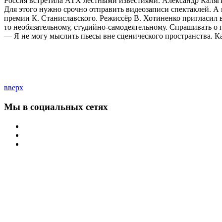
Россия встретила АТХ лестными известиями. Александр Калягин
Для этого нужно срочно отправить видеозаписи спектаклей. А
премии К. Станиславского. Режиссёр В. Хотиненко пригласил в
то необязательному, студийно-самодеятельному. Спрашивать о 
— Я не могу мыслить пьесы вне сценического пространства. Как
вверх
Мы в социальных сетях