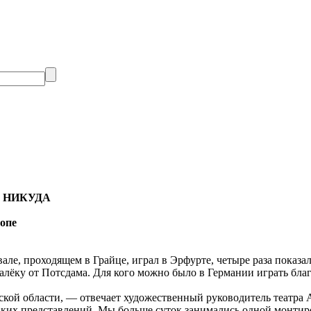
 НИКУДА
ропе
е, проходящем в Грайце, играл в Эрфурте, четыре раза показал 
алёку от Потсдама. Для кого можно было в Германии играть бла
кой области, — отвечает художественный руководитель театра 
ких представлений. Мы больше суток занимались одной монтиро