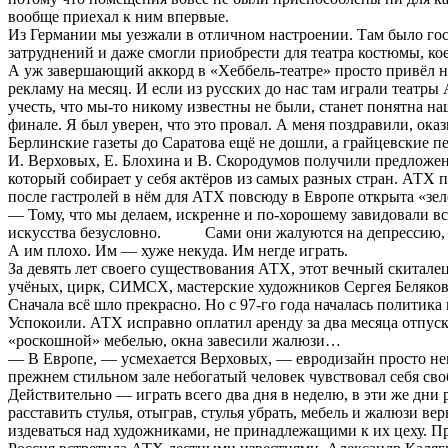
вообще приехал к ним впервые.
Из Германии мы уезжали в отличном настроении. Там было го
затруднений и даже смогли приобрести для театра костюмы, ко
А уж завершающий аккорд в «Хеббель-театре» просто привёл на
рекламу на месяц. И если из русских до нас там играли театры
учесть, что мы-то никому известны не были, станет понятна н
финале. Я был уверен, что это провал. А меня поздравили, ока
Берлинские газеты до Саратова ещё не дошли, а грайцевские п
И. Верховых, Е. Блохина и В. Скородумов получили предложени
который собирает у себя актёров из самых разных стран. АТХ п
после гастролей в нём для АТХ повсюду в Европе открыта «зелё
— Тому, что мы делаем, искренне и по-хорошему завидовали
искусства безусловно. Сами они жалуются на депрессию, на 
А им плохо. Им — хуже некуда. Им негде играть.
За девять лет своего существования АТХ, этот вечный скита
учёных, цирк, СИМСХ, мастерские художников Сергея Белякова
Сначала всё шло прекрасно. Но с 97-го года началась политик
Успокоили. АТХ исправно оплатил аренду за два месяца отпуск
«роскошной» мебелью, окна завесили жалюзи…
— В Европе, — усмехается Верховых, — евродизайн просто непри
прежнем стильном зале небогатый человек чувствовал себя св
Действительно — играть всего два дня в неделю, в эти же дни 
расставить стулья, отыграв, стулья убрать, мебель и жалюзи в
издеваться над художниками, не принадлежащими к их цеху. Пр