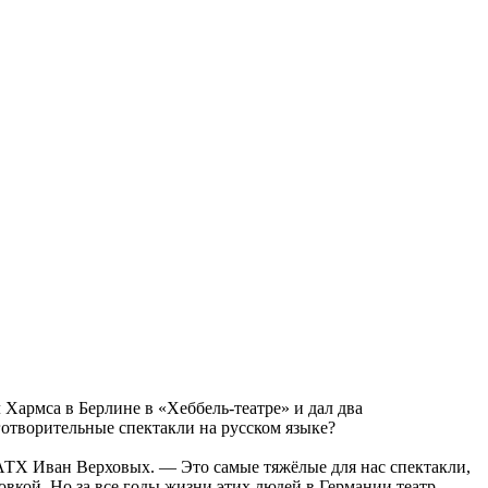
Хармса в Берлине в «Хеббель-театре» и дал два
готворительные спектакли на русском языке?
АТХ Иван Верховых. — Это самые тяжёлые для нас спектакли,
вкой. Но за все годы жизни этих людей в Германии театр