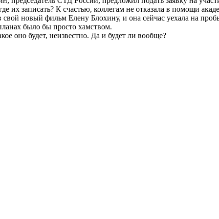
, председатель СТД России, предложил подать заявку на участи
 где их записать? К счастью, коллегам не отказала в помощи а
 свой новый фильм Елену Блохину, и она сейчас уехала на проб
планах было бы просто хамством.
ое оно будет, неизвестно. Да и будет ли вообще?