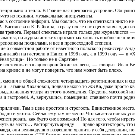
степриимно и тепло. В Грайце нас прекрасно устроили. Общали
е-что из техники, музыкальные инструменты.
с в состояние эйфории. Мы боялись, что на спектакли никто не
 А. Васильева и К. Райкина, а сразу после нас сцену занял один
аша тревога. Первый спектакль играли только для журналистов —
зывается, на журналистских просмотрах хлопать вообще не приня
ереполнены похвалами, и все в превосходной степени.
е о совместной работе от известного польского режиссёра Андж
риглашён на гастроли в Нанси в 1998 году, а в 1999 году — в «Х
ная улица». Но только не в Саратове.
 все восточно- и западноевропейские коллеги, — говорит Ива
кризис и не могут поверить, что нам может быть плохо.
лец, сменил в общей сложности четырнадцать репетиционных и 
 и Татьяны Хахановой, подвал какого-то ЖЭКа, даже просто ква
а выдавливания театра из этого помещения. Средства массовой и
а и гастролей. А, вернувшись, помещения, ставшего почти родн
личен. Там в цене простота и строгость. Единственное место, г
ободно и уютно. Сейчас ему там не место. Что касается новых 
репетировать, как будто сие возможно! Но для того, чтобы играт
ернуть на место… Расторгнуть аренду — право архитекторов, это
авда, они великодушно разрешили хранить у себя декорации, но 