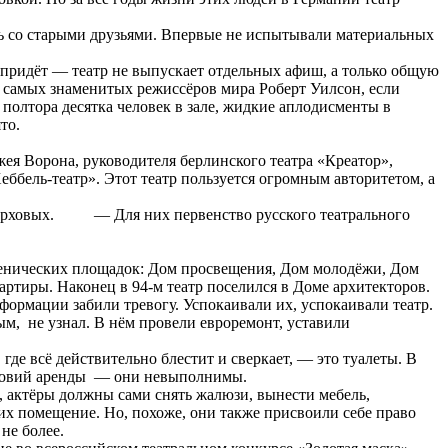
сь со старыми друзьями. Впервые не испытывали материальных
 придёт — театр не выпускает отдельных афиш, а только общую
 из самых знаменитых режиссёров мира Роберт Уилсон, если
 полтора десятка человек в зале, жидкие аплодисменты в
то.
ея Ворона, руководителя берлинского театра «Креатор»,
еббель-театр». Этот театр пользуется огромным авторитетом, а
н Верховых. — Для них первенство русского театрального
сценических площадок: Дом просвещения, Дом молодёжи, Дом
ртиры. Наконец в 94-м театр поселился в Доме архитекторов.
нформации забили тревогу. Успокаивали их, успокаивали театр.
ым, не узнал. В нём провели евроремонт, уставили
де всё действительно блестит и сверкает, — это туалеты. В
условий аренды — они невыполнимы.
ь, актёры должны сами снять жалюзи, вынести мебель,
 их помещение. Но, похоже, они также присвоили себе право
не более.